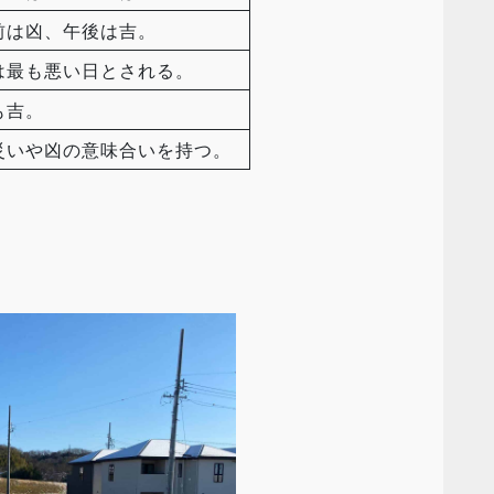
前は凶、午後は吉。
は最も悪い日とされる。
も吉。
災いや凶の意味合いを持つ。