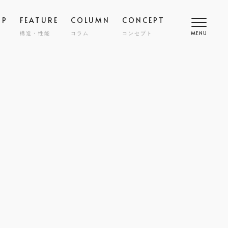
OP
FEATURE
COLUMN
CONCEPT
構造・性能
コラム
コンセプト
MENU
高断熱
COMFORT
SMART
スマート
調
NY
ZENKAN-KUCHO
ASHIKAKU
マシカク
耐久性
SAFETY
ECT
nibi
宅
外構・エクステリア
COST