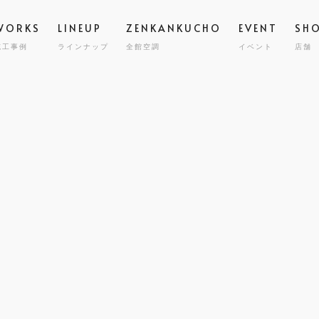
WORKS
LINEUP
ZENKANKUCHO
EVENT
SH
施工事例
ラインナップ
全館空調
イベント
店舗
スタッフ
高気密
STAFF
GRAND ESCORT
グラン エスコート
会社概要
全館空
COMPA
HIRAYA
M
平屋
耐震・
MILY HOUSE
CLINIC
STORE
HOLIDAYS SEL
コスト
世帯住宅
クリニック建築
店舗併用住宅
セミオーダー住