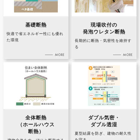
基礎断熱
現場吹付の
発泡ウレタン断熱
快適で省エネルギー性にも優れ
た環境
長期的に断熱・気密性を維持す
る
全体断熱
ダブル気密・
（ホールハウス
ダブル透湿
断熱）
夏型結露を防ぎ、建物の耐久性
を守る