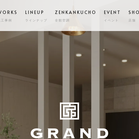
WORKS
LINEUP
ZENKANKUCHO
EVENT
SH
施工事例
ラインナップ
全館空調
イベント
店舗
スタッフ
高気密
STAFF
GRAND ESCORT
グラン エスコート
会社概要
全館空
COMPA
HIRAYA
M
平屋
耐震・
MILY HOUSE
CLINIC
STORE
HOLIDAYS SEL
コスト
世帯住宅
クリニック建築
店舗併用住宅
セミオーダー住