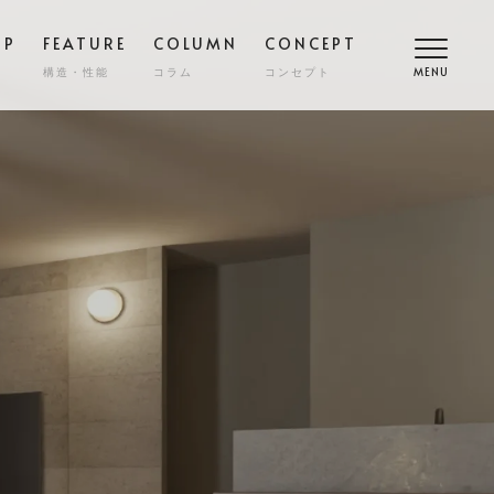
OP
FEATURE
COLUMN
CONCEPT
構造・性能
コラム
コンセプト
MENU
高断熱
COMFORT
SMART
スマート
調
NY
ZENKAN-KUCHO
ASHIKAKU
マシカク
耐久性
SAFETY
ECT
nibi
宅
外構・エクステリア
COST