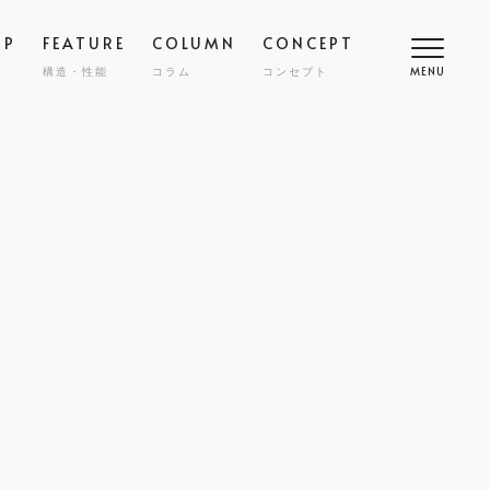
OP
FEATURE
COLUMN
CONCEPT
構造・性能
コラム
コンセプト
MENU
高断熱
COMFORT
SMART
スマート
調
NY
ZENKAN-KUCHO
ASHIKAKU
マシカク
耐久性
SAFETY
ECT
nibi
宅
外構・エクステリア
COST