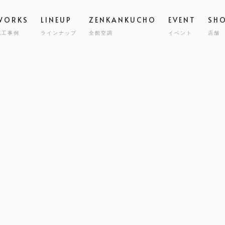
WORKS
LINEUP
ZENKANKUCHO
EVENT
SH
施工事例
ラインナップ
全館空調
イベント
店舗
スタッフ
高気密
STAFF
GRAND ESCORT
グラン エスコート
会社概要
全館空
COMPA
HIRAYA
M
平屋
耐震・
MILY HOUSE
CLINIC
STORE
HOLIDAYS SEL
コスト
世帯住宅
クリニック建築
店舗併用住宅
セミオーダー住