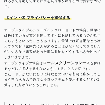
げる事で帰宅してすぐに手を洗う事が出来るのでおすすめで
す。
ポイント③ プライバシーを確保する
オープンタイプのシューズインクローゼットの場合、動線に
は長けているが玄関を開けてすぐに収納してあるものが見え
てしまうといったこともあります。最近では置き配なども増
えてきており玄関先に人が来ることは少なくなってきました
が、いきなり来客があった際は収納をどうするべきか困って
しまいますよね。
ロールスクリーン
レース
オープンタイプの場合は
や
を付け
るなどして収納を見えないようにすることも大切です。
また、ドアがない代わりに靴などの匂いが玄関に広がってし
まう事もあるので適度な換気システムを使用するなど匂い対
策をした方が良いかもしれません。