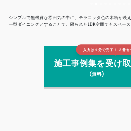
シンプルで無機質な雰囲気の中に、テラコッタ色の木柄が映
―型ダイニングとすることで、限られたLDK空間でもスペー
入力は１分で完了！ ３冊セ
▲
施工事例集を
受け取
(無料)