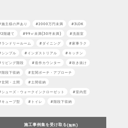
施主様の声あり
2000万円未満
3LDK
2階建て
99㎡未満(30坪未満)
洗面室
ランドリールーム
ダイニング
家事ラク
シンプル
インダストリアル
キッチン
リビング階段
造作カウンター
吹き抜け
階段下収納
玄関ポーチ・アプローチ
玄関・土間
土間収納
シューズ・ウォークインクローゼット
室内窓
キューブ型
トイレ
階段下収納
施工事例集を受け取る
(無料)