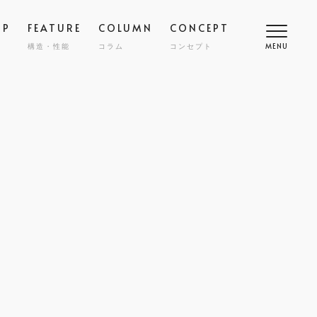
OP
FEATURE
COLUMN
CONCEPT
構造・性能
コラム
コンセプト
MENU
高断熱
COMFORT
SMART
スマート
調
NY
ZENKAN-KUCHO
ASHIKAKU
マシカク
耐久性
SAFETY
ECT
nibi
宅
外構・エクステリア
COST