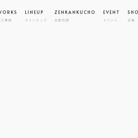
WORKS
LINEUP
ZENKANKUCHO
EVENT
SH
施工事例
ラインナップ
全館空調
イベント
店舗
スタッフ
高気密
STAFF
GRAND ESCORT
グラン エスコート
会社概要
全館空
COMPA
HIRAYA
M
平屋
耐震・
MILY HOUSE
CLINIC
STORE
HOLIDAYS SEL
コスト
世帯住宅
クリニック建築
店舗併用住宅
セミオーダー住