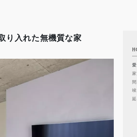
取り入れた無機質な家
H
愛
家
間
竣
延