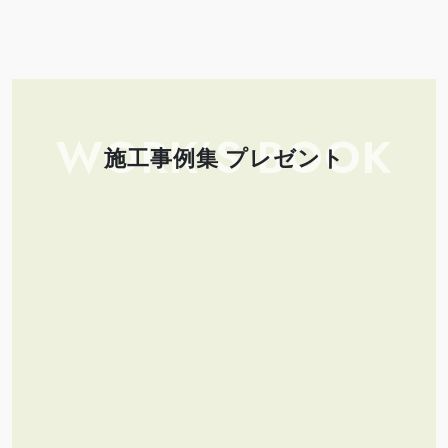
WORK’S BOOK
施工事例集 プレゼント