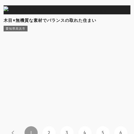
木目×無機質な素材でバランスの取れた住まい
愛知県高浜市
1
2
3
4
5
6