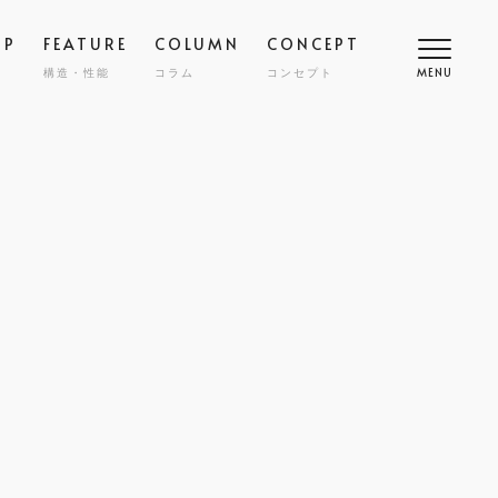
OP
FEATURE
COLUMN
CONCEPT
構造・性能
コラム
コンセプト
MENU
高断熱
COMFORT
SMART
スマート
調
NY
ZENKAN-KUCHO
ASHIKAKU
マシカク
耐久性
SAFETY
ECT
nibi
宅
外構・エクステリア
COST