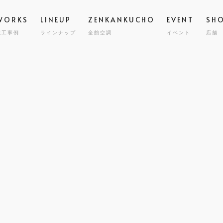
WORKS
LINEUP
ZENKANKUCHO
EVENT
SH
施工事例
ラインナップ
全館空調
イベント
店舗
スタッフ
高気密
STAFF
GRAND ESCORT
グラン エスコート
会社概要
全館空
COMPA
HIRAYA
M
平屋
耐震・
MILY HOUSE
CLINIC
STORE
HOLIDAYS SEL
コスト
世帯住宅
クリニック建築
店舗併用住宅
セミオーダー住