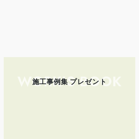
WORK’S BOOK
施工事例集 プレゼント