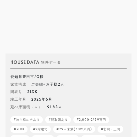
HOUSE DATA
物件データ
愛知県豊田市/O様
家族構成
ご夫婦+お子様2人
間取り
3LDK
竣工年月
2025年6月
延べ床面積（㎡）
91.44㎡
施主様の声あり
間取図あり
2,000~2499万円
3LDK
2階建て
99㎡未満(30坪未満)
玄関・土間