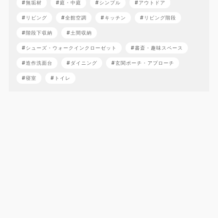
無垢材
庭・中庭
シンプル
アウトドア
リビング
全館空調
キッチン
リビング階段
階段下収納
土間収納
シューズ・ウォークインクローゼット
書斎・趣味スペース
造作洗面台
ダイニング
玄関ポーチ・アプローチ
寝室
トイレ