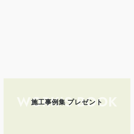
WORK’S BOOK
施工事例集 プレゼント