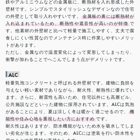
鉄やアルミニウムなどの金属板に、断熱材を入れ形成した外
壁材です。シンプルでスタイリッシュなデザインなので住宅
の外壁として取り入れやすいです。
金属板の裏には断熱材が
入れ込まれているため、断熱性や遮音性が高いのが特徴
で
す。他素材の外壁材と比べて軽量で施工しやすく、丈夫で腐
食しにくい性質なのでメンテナンス時に作業しやすいメリッ
トがあります。
ただし、金属なので温度変化によって変形してしまったり、
衝撃が加わることでへこんでしまう点がデメリットです。
ALC
軽量気泡コンクリートと呼ばれる外壁材です。建物に負担を
与えない軽い素材でありながら、耐火性、耐熱性に優れてい
ます。さらに、耐震性も高いため、住宅以外にも高層ビル、
公共施設などといった建物に採用されています。ALCは気泡
があることにより、夏は涼しく冬は暖かく過ごせるので、
機
能性や住み心地を重視したい方におすすめ
です。
耐久性はありますが、防水機能がないため水を吸水してしま
い劣化が生じます。そのため、ALCには塗装を行い防水性を