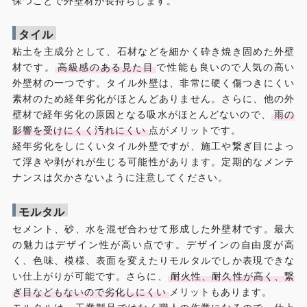
保つことで外壁材が長持ちします。
タイル
粘土を主成分として、石材などを細かく砕き焼き固めた外壁
材です。
高級感のある見た目
で性能も良いので人気の高い
外壁材の一つです。タイル外壁は、非常に硬く傷つきにくい
素材のため経年劣化がほとんどありません。さらに、他の外
壁材で経年劣化の原因となる吸水がほとんどないので、
雨の
影響を受けにくく汚れにくい
点がメリットです。
経年劣化をしにくいタイル外壁ですが、施工や繋ぎ目によっ
て浮きや剥がれが生じる可能性があります。定期的なメンテ
ナンスは欠かさないように注意してください。
モルタル
セメント、砂、水を混ぜ合わせて形成した外壁材です。最大
の魅力はデザイン性が高い点です。デザインの自由度が高
く、色味、模様、表面を変えたりモルタルでしか表現できな
い仕上がりが可能です。さらに、
耐火性、耐久性が高く、繋
ぎ目などもないので劣化しにくい
メリットもあります。