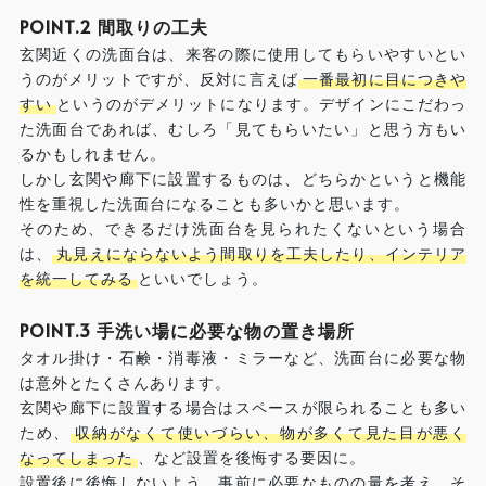
POINT.2 間取りの工夫
玄関近くの洗面台は、来客の際に使用してもらいやすいとい
うのがメリットですが、反対に言えば
一番最初に目につきや
すい
というのがデメリットになります。デザインにこだわっ
た洗面台であれば、むしろ「見てもらいたい」と思う方もい
るかもしれません。
しかし玄関や廊下に設置するものは、どちらかというと機能
性を重視した洗面台になることも多いかと思います。
そのため、できるだけ洗面台を見られたくないという場合
は、
丸見えにならないよう間取りを工夫したり、インテリア
を統一してみる
といいでしょう。
POINT.3 手洗い場に必要な物の置き場所
タオル掛け・石鹸・消毒液・ミラーなど、洗面台に必要な物
は意外とたくさんあります。
玄関や廊下に設置する場合はスペースが限られることも多い
ため、
収納がなくて使いづらい、物が多くて見た目が悪く
なってしまった
、など設置を後悔する要因に。
設置後に後悔しないよう、事前に必要なものの量を考え、そ