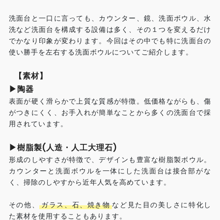
洗面台と一口に言っても、カウンター、鏡、洗面ボウル、水
洗など洗面台を構成する設備は多く、その１つを変えるだけ
でかなり印象が変わります。今回はその中でも特に洗面台の
使い勝手を左右する洗面ボウルについてご紹介します。
【素材】
▶︎陶器
表面が硬く滑らかで上質な質感が特徴。低価格ながらも、傷
がつきにくく、お手入れが簡単なことから多くの洗面台で採
用されています。
▶︎樹脂製(人造・人工大理石)
形成のしやすさが特徴で、デザインも豊富な樹脂製ボウル。
カウンターと洗面ボウルを一体にした洗面台は接合部がな
く、掃除のしやすから近年人気を高めています。
その他、
ガラス、石、焼き物
など見た目の美しさに特化し
た素材を使用することもあります。