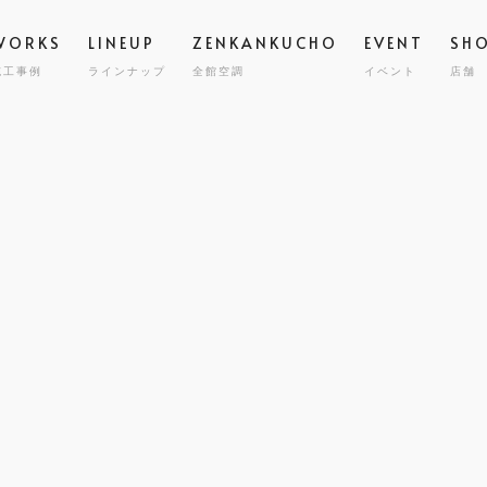
WORKS
LINEUP
ZENKANKUCHO
EVENT
SH
施工事例
ラインナップ
全館空調
イベント
店舗
スタッフ
高気密
STAFF
GRAND ESCORT
グラン エスコート
会社概要
全館空
COMPA
HIRAYA
M
平屋
耐震・
MILY HOUSE
CLINIC
STORE
HOLIDAYS SEL
コスト
世帯住宅
クリニック建築
店舗併用住宅
セミオーダー住