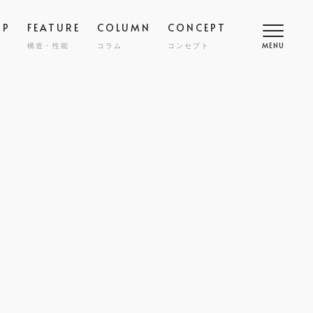
OP
FEATURE
COLUMN
CONCEPT
構造・性能
コラム
コンセプト
MENU
高断熱
COMFORT
SMART
スマート
調
NY
ZENKAN-KUCHO
ASHIKAKU
マシカク
耐久性
SAFETY
ECT
nibi
宅
外構・エクステリア
COST