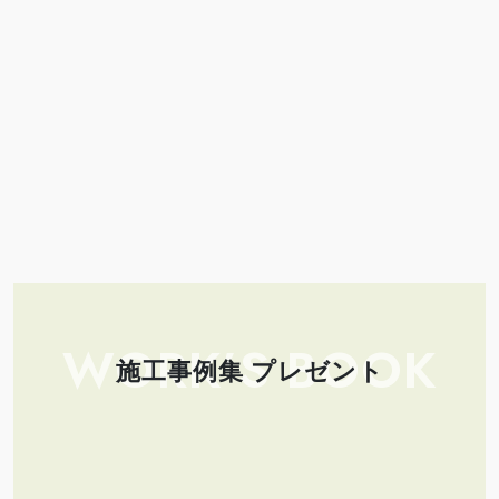
WORK’S BOOK
施工事例集 プレゼント