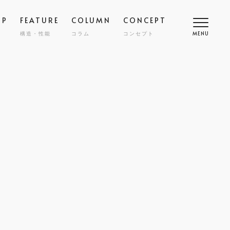
OP
FEATURE
COLUMN
CONCEPT
構造・性能
コラム
コンセプト
MENU
高断熱
COMFORT
SMART
スマート
調
NY
ZENKAN-KUCHO
ASHIKAKU
マシカク
耐久性
SAFETY
ECT
nibi
宅
外構・エクステリア
COST