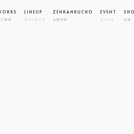
WORKS
LINEUP
ZENKANKUCHO
EVENT
SH
施工事例
ラインナップ
全館空調
イベント
店舗
スタッフ
高気密
STAFF
GRAND ESCORT
グラン エスコート
会社概要
全館空
COMPA
HIRAYA
M
平屋
耐震・
MILY HOUSE
CLINIC
STORE
HOLIDAYS SEL
コスト
世帯住宅
クリニック建築
店舗併用住宅
セミオーダー住