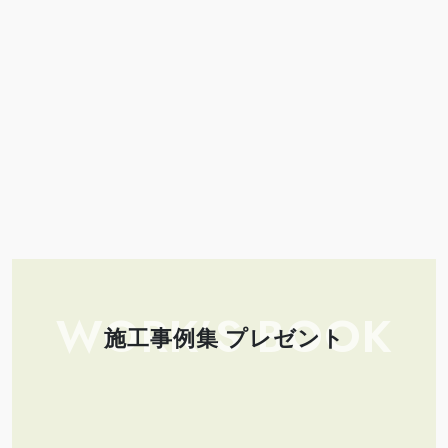
WORK’S BOOK
施工事例集 プレゼント