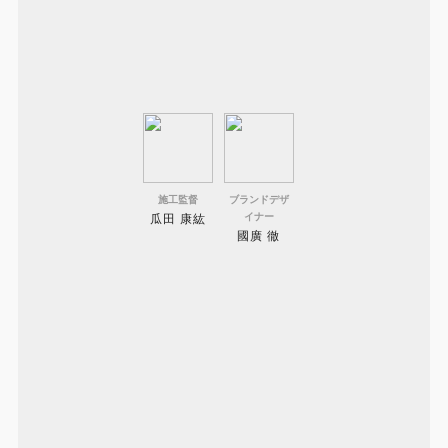
施工監督
ブランドデザ
イナー
瓜田 康紘
國廣 徹