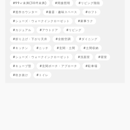
99㎡未満(30坪未満)
間接照明
リビング階段
造作カウンター
書斎・趣味スペース
ロフト
シューズ・ウォークインクローゼット
家事ラク
カジュアル
アウトドア
リビング
折り上げ・下がり天井
全館空調
ダイニング
キッチン
ニッチ
玄関・土間
土間収納
シューズ・ウォークインクローゼット
洗面室
寝室
キューブ型
玄関ポーチ・アプローチ
駐車場
吹き抜け
トイレ