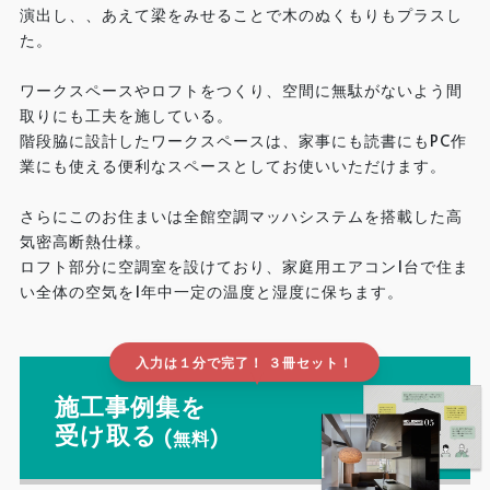
演出し、、あえて梁をみせることで木のぬくもりもプラスし
た。
ワークスペースやロフトをつくり、空間に無駄がないよう間
取りにも工夫を施している。
階段脇に設計したワークスペースは、家事にも読書にもPC作
業にも使える便利なスペースとしてお使いいただけます。
さらにこのお住まいは全館空調マッハシステムを搭載した高
気密高断熱仕様。
ロフト部分に空調室を設けており、家庭用エアコン1台で住ま
い全体の空気を1年中一定の温度と湿度に保ちます。
入力は１分で完了！ ３冊セット！
▲
施工事例集を
受け取る
(無料)