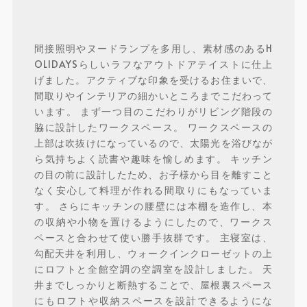
間接照明やヌードランプを多用し、素材感のあるH
OLIDAYSらしいラフなアウトドアテイストに仕上
げました。アクティブな印象を受けるお住まいで、
間取りやインテリアの細かいところまでこだわって
います。 まず一つ目のこだわりがリビング階段の
脇に設計したワークスペース。 ワークスペースの
上部は吹抜けになっているので、太陽光を浴びなが
ら気持ちよく読書や趣味を愉しめます。 キッチン
の目の前に設計したため、お子様から目を離すこと
なく安心して料理が作れる間取りにもなっていま
す。 さらにキッチンの腰壁には本棚を造作し、本
の収納や小物を置けるようにしたので、ワークス
ペースと合わせて使い勝手抜群です。 主寝室は、
勾配天井を利用し、ウォークインクローゼットの上
にロフトと全館空調の空調室を設計しました。 天
井までしっかりと断熱することで、屋根裏スペース
にもロフトや収納スペースを設計できるようにな