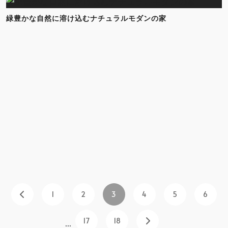
緑豊かな自然に溶け込むナチュラルモダンの家
1
2
3
4
5
6
17
18
...