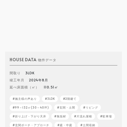
HOUSE DATA
物件データ
間取り
3LDK
竣工年月
2024年8月
延べ床面積（㎡）
110.51㎡
施主様の声あり
3LDK
2階建て
99～132㎡(30～40坪)
玄関・土間
リビング
折り上げ・下がり天井
無垢材
片流れ屋根
駐車場
玄関ポーチ・アプローチ
庭・中庭
土間収納