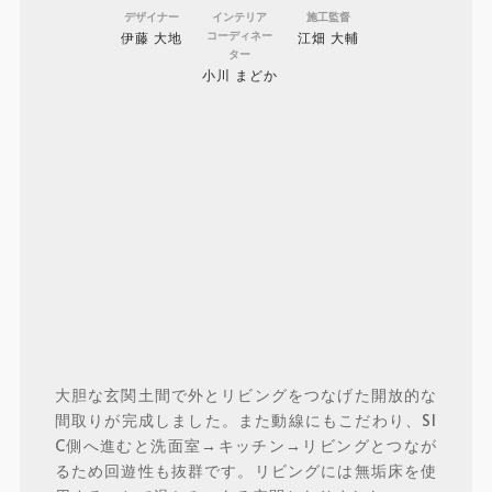
デザイナー
インテリア
施工監督
コーディネー
伊藤 大地
江畑 大輔
ター
小川 まどか
大胆な玄関土間で外とリビングをつなげた開放的な
間取りが完成しました。また動線にもこだわり、SI
C側へ進むと洗面室→キッチン→リビングとつなが
るため回遊性も抜群です。リビングには無垢床を使