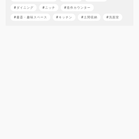
ダイニング
ニッチ
造作カウンター
書斎・趣味スペース
キッチン
土間収納
洗面室