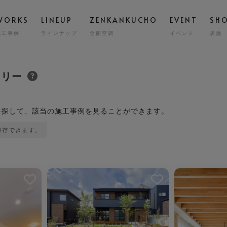
WORKS
LINEUP
ZENKANKUCHO
EVENT
SH
施工事例
ラインナップ
全館空調
イベント
店舗
スタッフ
高気密
STAFF
GRAND ESCORT
ラリー
グラン エスコート
会社概要
全館空
COMPA
HIRAYA
M
平屋
を探して、該当の施⼯事例を⾒ることができます。
耐震・
保存できます。
MILY HOUSE
CLINIC
STORE
HOLIDAYS SEL
コスト
世帯住宅
クリニック建築
店舗併用住宅
セミオーダー住
ました。
お気に入りを解除しました。
お気に入り