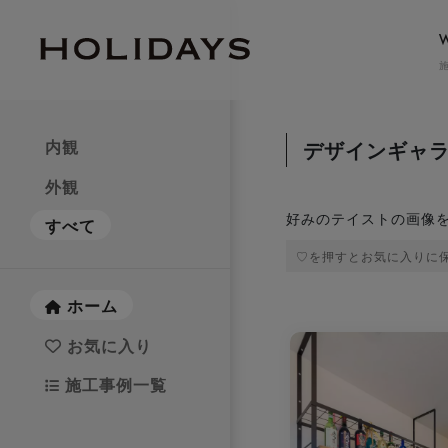
GRAND
内観
デザインギャ
グラン
外観
erabitte
エラビッテ
好みのテイストの画像
すべて
♡を押すとお気に⼊りに
APARTMENT
TWO-FA
アパートメント
二
ホーム
お気に入り
お気に入りを解除しました。
お気に入りを解除し
施工事例一覧