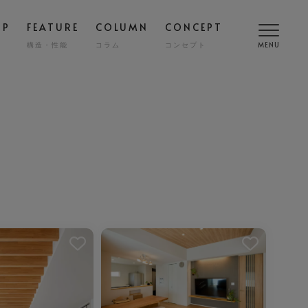
OP
FEATURE
COLUMN
CONCEPT
構造・性能
コラム
コンセプト
MENU
高断熱
COMFORT
SMART
スマート
調
NY
ZENKAN-KUCHO
ASHIKAKU
マシカク
耐久性
SAFETY
ECT
nibi
宅
外構・エクステリア
COST
を解除しました。