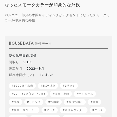
バルコニー部分の木調サイディングがアクセントになったスモークカ
ラーが印象的な外観
HOUSE DATA
物件データ
愛知県豊田市/S様
間取り
5LDK
竣工年月
2022年9月
延べ床面積（㎡）
121.10㎡
2000万円未満
5LDK以上
2階建て
99～132㎡(30～40坪)
玄関・土間
ナチュラル
北欧
リビング
洗面室
造作洗面台
寝室
和室・畳コーナー
ヌック
造作カウンター
ニッチ