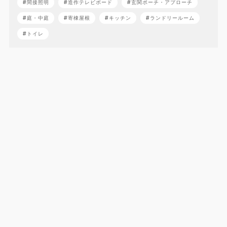
間接照明
造作テレビボード
玄関ポーチ・アプローチ
庭・中庭
寄棟屋根
キッチン
ランドリールーム
トイレ