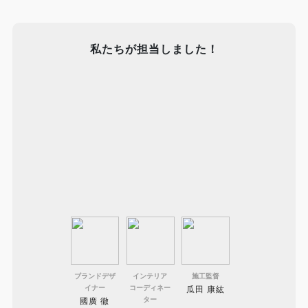
私たちが担当しました！
ブランドデザ
インテリア
施工監督
イナー
コーディネー
瓜田 康紘
ター
國廣 徹