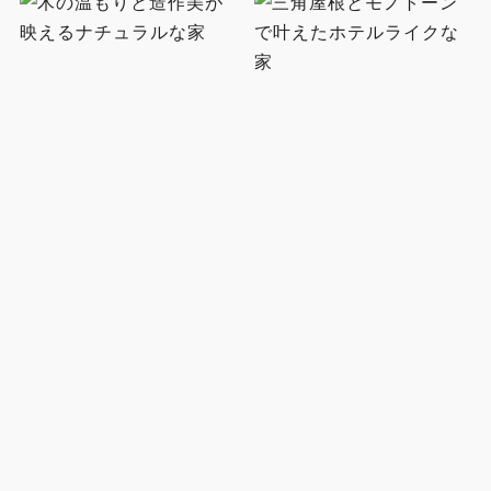
木の温もりと造作美が映えるナ
チュラルな家
三角屋根とモノトーンで叶えたホ
テルライクな家
家族団らんを楽しむ和風ナチュラ
ルの家
インダストリアルテイストで魅せ
る大人かっこいい家