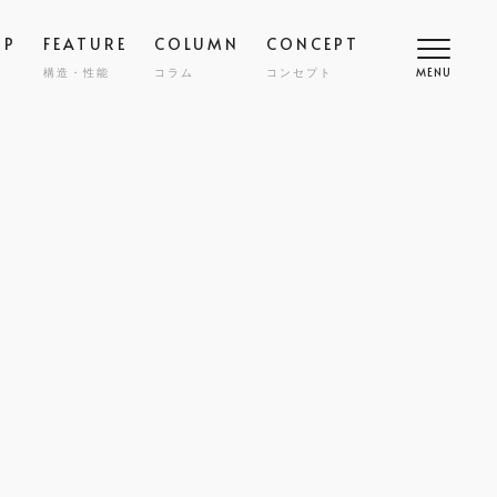
OP
FEATURE
COLUMN
CONCEPT
構造・性能
コラム
コンセプト
MENU
高断熱
COMFORT
SMART
スマート
調
NY
ZENKAN-KUCHO
ASHIKAKU
マシカク
耐久性
SAFETY
ECT
nibi
宅
外構・エクステリア
COST