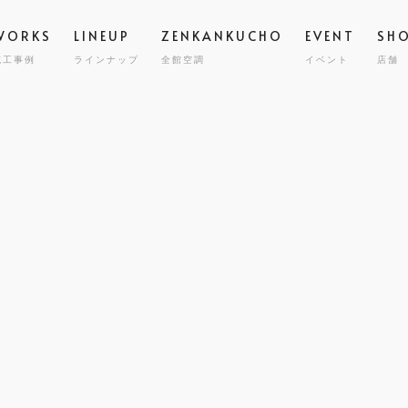
WORKS
LINEUP
ZENKANKUCHO
EVENT
SH
施工事例
ラインナップ
全館空調
イベント
店舗
スタッフ
高気密
STAFF
GRAND ESCORT
グラン エスコート
会社概要
全館空
COMPA
HIRAYA
M
平屋
耐震・
MILY HOUSE
CLINIC
STORE
HOLIDAYS SEL
コスト
世帯住宅
クリニック建築
店舗併用住宅
セミオーダー住