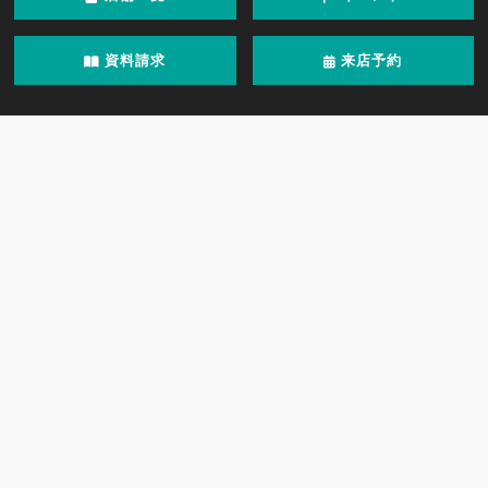
資料請求
来店予約
施工事例
新着情報
HOLIDAYSの家づくり
もっと知りたいHOLIDAYS
オーナー様へ
会社情報