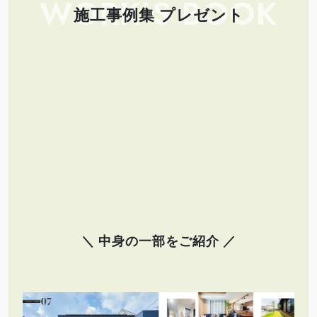
WORK’S BOOK
施工事例集 プレゼント
＼ 中身の一部をご紹介 ／