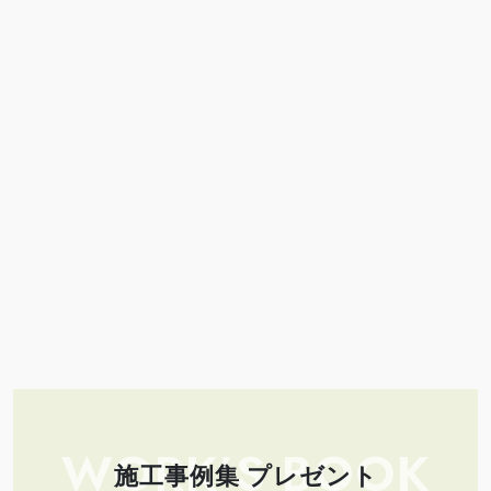
WORK’S BOOK
施工事例集 プレゼント