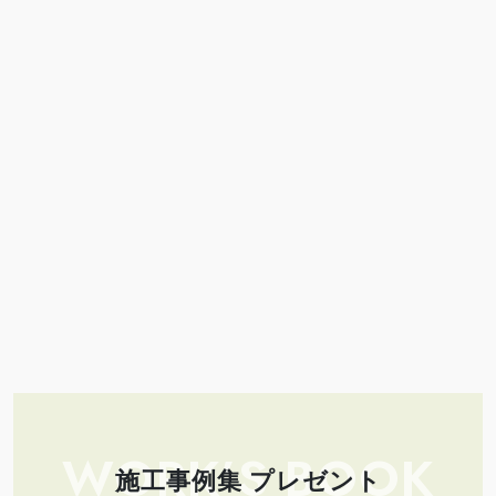
WORK’S BOOK
施工事例集 プレゼント