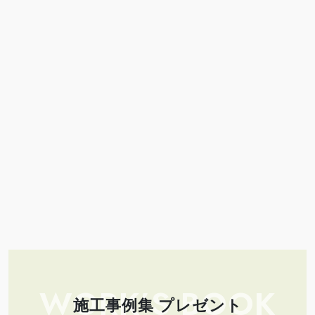
WORK’S BOOK
施工事例集 プレゼント