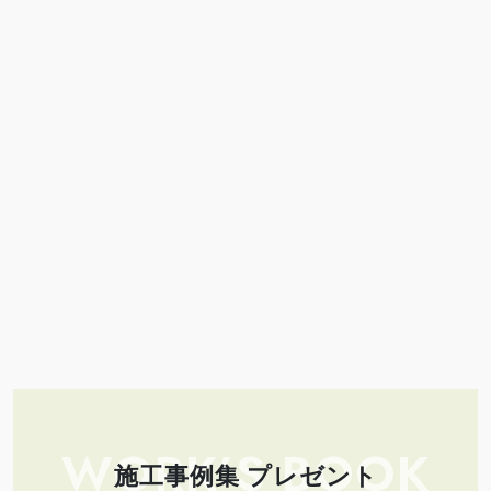
WORK’S BOOK
施工事例集 プレゼント