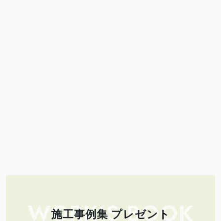
WORK’S BOOK
施工事例集 プレゼント