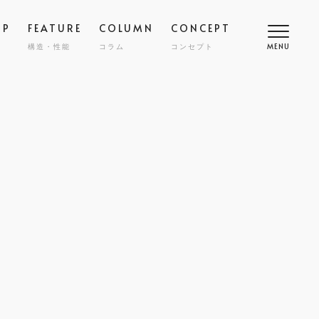
OP
FEATURE
COLUMN
CONCEPT
構造・性能
コラム
コンセプト
MENU
高断熱
COMFORT
SMART
スマート
調
NY
ZENKAN-KUCHO
ASHIKAKU
マシカク
耐久性
SAFETY
ECT
nibi
宅
外構・エクステリア
COST