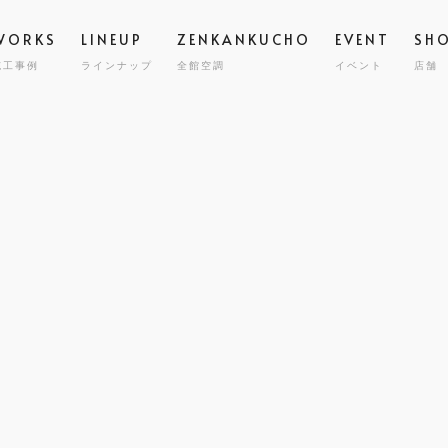
WORKS
LINEUP
ZENKANKUCHO
EVENT
SH
施工事例
ラインナップ
全館空調
イベント
店舗
スタッフ
高気密
STAFF
GRAND ESCORT
グラン エスコート
会社概要
全館空
COMPA
HIRAYA
M
平屋
耐震・
MILY HOUSE
CLINIC
STORE
HOLIDAYS SEL
コスト
世帯住宅
クリニック建築
店舗併用住宅
セミオーダー住