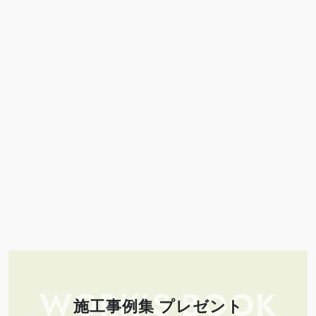
WORK’S BOOK
施工事例集 プレゼント