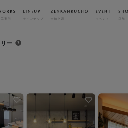
WORKS
LINEUP
ZENKANKUCHO
EVENT
SH
施工事例
ラインナップ
全館空調
イベント
店舗
スタッフ
高気密
STAFF
GRAND ESCORT
ラリー
グラン エスコート
会社概要
全館空
COMPA
HIRAYA
M
平屋
耐震・
MILY HOUSE
CLINIC
STORE
HOLIDAYS SEL
コスト
世帯住宅
クリニック建築
店舗併用住宅
セミオーダー住
ました。
お気に入りを解除しました。
お気に入り