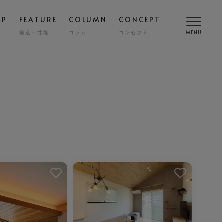
OP
FEATURE
COLUMN
CONCEPT
構造・性能
コラム
コンセプト
MENU
高断熱
COMFORT
SMART
スマート
調
NY
ZENKAN-KUCHO
ASHIKAKU
マシカク
耐久性
SAFETY
ECT
nibi
宅
外構・エクステリア
COST
を解除しました。