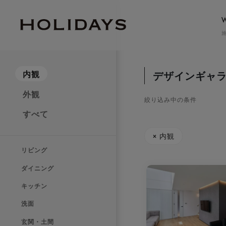
GRAND
内観
デザインギャ
グラン
外観
erabitte
絞り込み中の条件
エラビッテ
すべて
APARTMENT
TWO-FA
× 内観
アパートメント
二
リビング
ダイニング
お気に入りを解除しました。
お気に入りを解除し
キッチン
洗面
玄関・土間