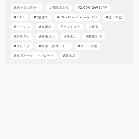
施主様の声あり
間取図あり
2,000~2499万円
3LDK
2階建て
99～132㎡(30～40坪)
庭・中庭
キッチン
無垢材
パントリー
寝室
家事ラク
和モダン
モダン
間接照明
リビング
和室・畳コーナー
キューブ型
玄関ポーチ・アプローチ
駐車場