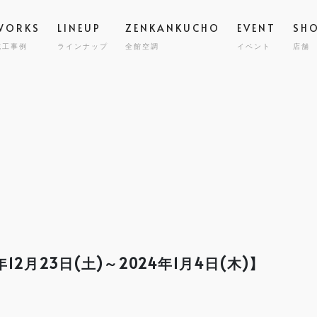
WORKS
LINEUP
ZENKANKUCHO
EVENT
SH
施工事例
ラインナップ
全館空調
イベント
店舗
スタッフ
高気密
STAFF
GRAND ESCORT
グラン エスコート
会社概要
全館空
COMPA
HIRAYA
M
平屋
耐震・
MILY HOUSE
CLINIC
STORE
HOLIDAYS SEL
コスト
世帯住宅
クリニック建築
店舗併用住宅
セミオーダー住
2月23日(土)～2024年1月4日(木)】