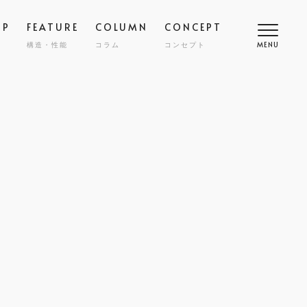
OP
FEATURE
COLUMN
CONCEPT
構造・性能
コラム
コンセプト
MENU
高断熱
COMFORT
SMART
スマート
調
NY
ZENKAN-KUCHO
ASHIKAKU
マシカク
耐久性
SAFETY
ECT
nibi
宅
外構・エクステリア
COST