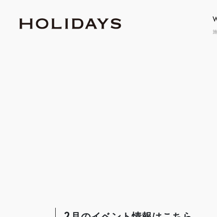
GRAND
グラン
erabitte
エラビッテ
APARTMENT
TWO-FA
アパートメント
二
2月のイベント情報はこちら