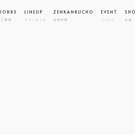
WORKS
LINEUP
ZENKANKUCHO
EVENT
SH
施工事例
ラインナップ
全館空調
イベント
店舗
スタッフ
高気密
STAFF
GRAND ESCORT
グラン エスコート
会社概要
全館空
COMPA
HIRAYA
M
平屋
耐震・
MILY HOUSE
CLINIC
STORE
HOLIDAYS SEL
コスト
世帯住宅
クリニック建築
店舗併用住宅
セミオーダー住