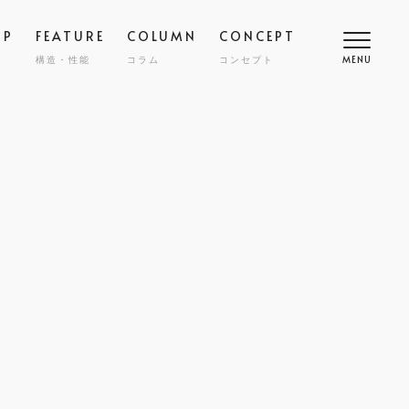
OP
FEATURE
COLUMN
CONCEPT
構造・性能
コラム
コンセプト
MENU
高断熱
COMFORT
SMART
スマート
調
NY
ZENKAN-KUCHO
ASHIKAKU
マシカク
耐久性
SAFETY
ECT
nibi
宅
外構・エクステリア
COST