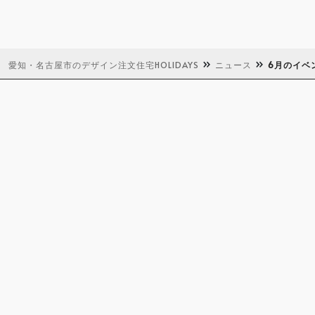
愛知・名古屋市のデザイン注文住宅HOLIDAYS
ニュース
6月のイベ
店舗一覧
イベント
資料請求
来店予約
施工事例
新着情報