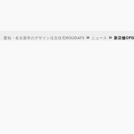
愛知・名古屋市のデザイン注文住宅HOLIDAYS
ニュース
新店舗OP
店舗一覧
イベント
資料請求
来店予約
施工事例