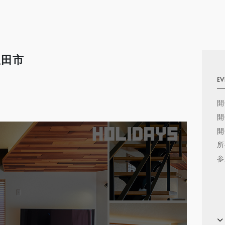
豊田市
EV
開
開
開
所
参