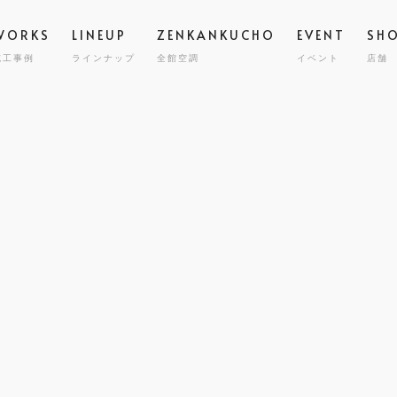
WORKS
LINEUP
ZENKANKUCHO
EVENT
SH
施工事例
ラインナップ
全館空調
イベント
店舗
スタッフ
高気密
STAFF
GRAND ESCORT
グラン エスコート
会社概要
全館空
COMPA
HIRAYA
M
平屋
耐震・
MILY HOUSE
CLINIC
STORE
HOLIDAYS SEL
コスト
世帯住宅
クリニック建築
店舗併用住宅
セミオーダー住