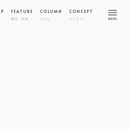
OP
FEATURE
COLUMN
CONCEPT
構造・性能
コラム
コンセプト
MENU
高断熱
COMFORT
SMART
スマート
調
NY
ZENKAN-KUCHO
ASHIKAKU
マシカク
耐久性
SAFETY
ECT
nibi
宅
外構・エクステリア
COST