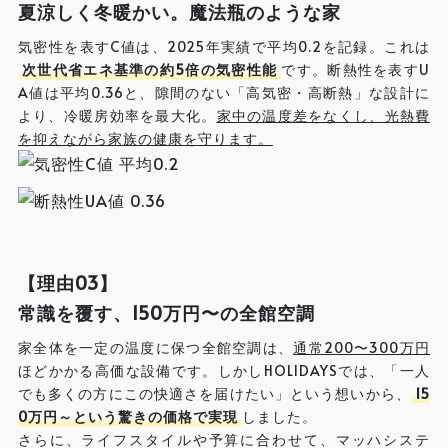
夏涼しく冬暖かい。魔法瓶のような家
気密性を表すC値は、2025年実績で平均0.2を記録。これは
次世代省エネ基準の約5倍の気密性能
です。断熱性を表すU
A値は平均0.36と、隙間のない「高気密・高断熱」な設計に
より、冷暖房効率を最大化。
家中の温度差をなくし、光熱費
を抑えながら家族の健康を守ります。
【理由03】
常識を覆す、150万円〜の全館空調
家全体を一定の温度に保つ全館空調は、
通常200〜300万円
ほどかかる高価な設備です。しかしHOLIDAYSでは、「一人
でも多くの方にこの快適さを届けたい」という想いから、
15
0万円～という驚きの価格で実現
しました。
さらに、ライフスタイルや予算に合わせて、マッハシステ