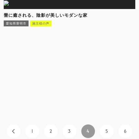
畳に癒される、陰影が美しいモダンな家
愛知県豊明市
施主様の声
1
2
3
4
5
6