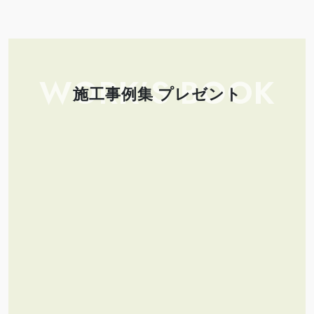
WORK’S BOOK
施工事例集 プレゼント