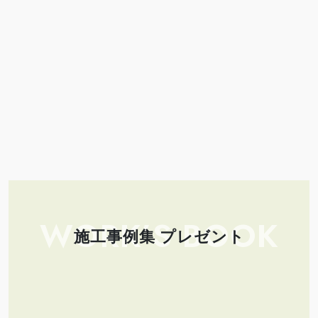
WORK’S BOOK
施工事例集 プレゼント