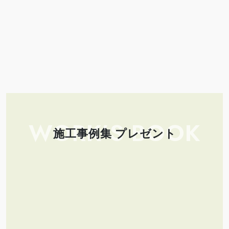
WORK’S BOOK
施工事例集 プレゼント