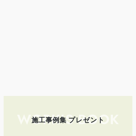
WORK’S BOOK
施工事例集 プレゼント