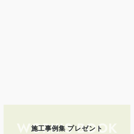
WORK’S BOOK
施工事例集 プレゼント