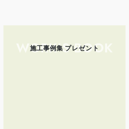
WORK’S BOOK
施工事例集 プレゼント