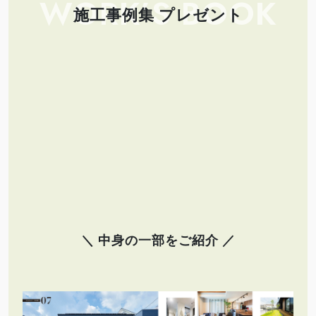
WORK’S BOOK
施工事例集 プレゼント
＼ 中身の一部をご紹介 ／