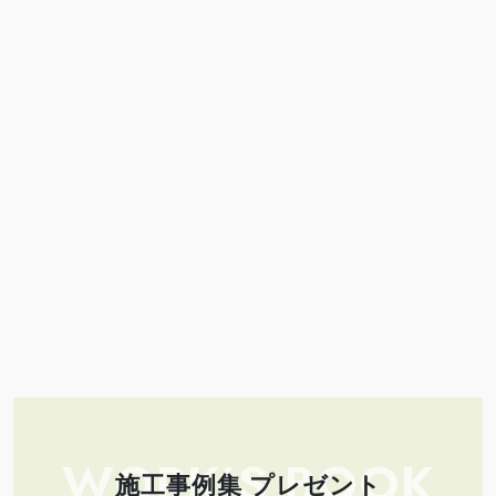
WORK’S BOOK
施工事例集 プレゼント