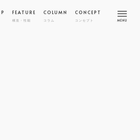
OP
FEATURE
COLUMN
CONCEPT
構造・性能
コラム
コンセプト
MENU
高断熱
COMFORT
SMART
スマート
調
NY
ZENKAN-KUCHO
ASHIKAKU
マシカク
耐久性
SAFETY
ECT
nibi
宅
外構・エクステリア
COST