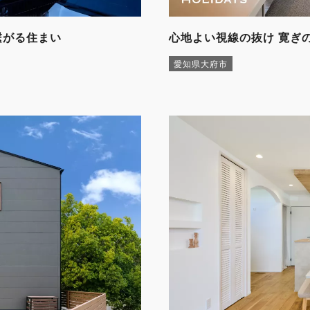
繋がる住まい
心地よい視線の抜け 寛ぎ
愛知県大府市