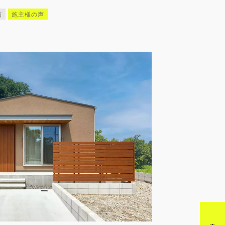
画
施主様の声
来店予約