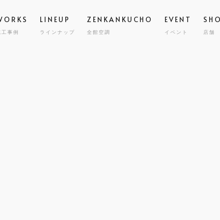
WORKS
LINEUP
ZENKANKUCHO
EVENT
SH
施工事例
ラインナップ
全館空調
イベント
店舗
スタッフ
高気密
STAFF
GRAND ESCORT
グラン エスコート
会社概要
全館空
COMPA
HIRAYA
M
平屋
耐震・
MILY HOUSE
CLINIC
STORE
HOLIDAYS SEL
コスト
世帯住宅
クリニック建築
店舗併用住宅
セミオーダー住