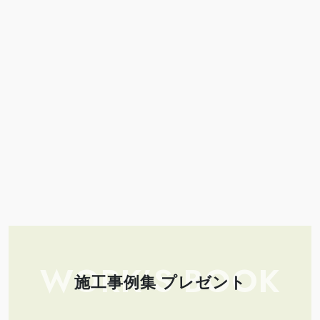
WORK’S BOOK
施工事例集 プレゼント